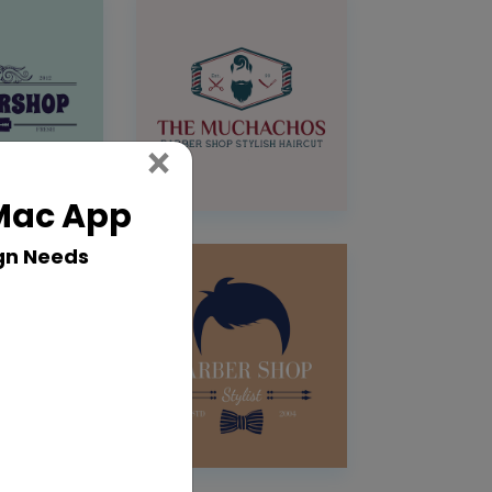
Close
×
 Mac App
gn Needs