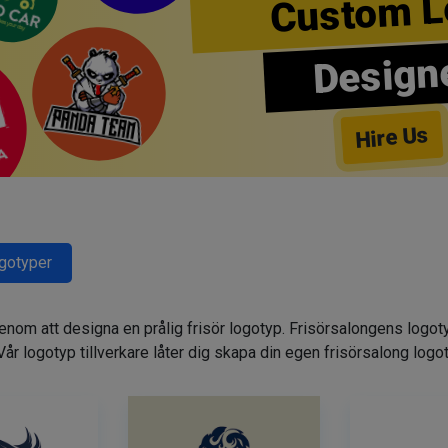
Custom L
Design
Hire Us
ogotyper
genom att designa en prålig frisör logotyp. Frisörsalongens logot
. Vår logotyp tillverkare låter dig skapa din egen frisörsalong logo