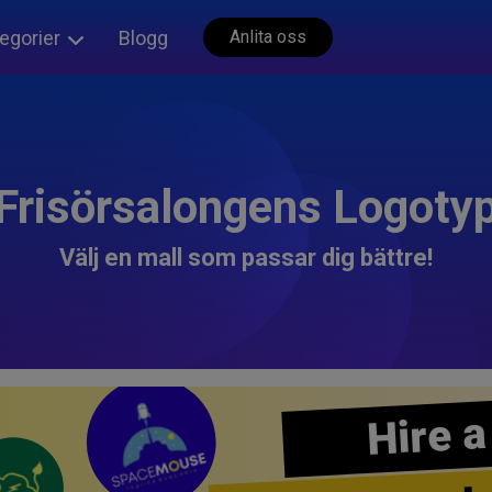
egorier
Blogg
Anlita oss
Frisörsalongens Logoty
Välj en mall som passar dig bättre!
Hire a