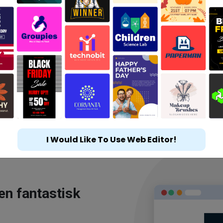
I Would Like To Use Web Editor!
en fantastisk