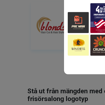
Stå ut från mängden med 
frisörsalong logotyp