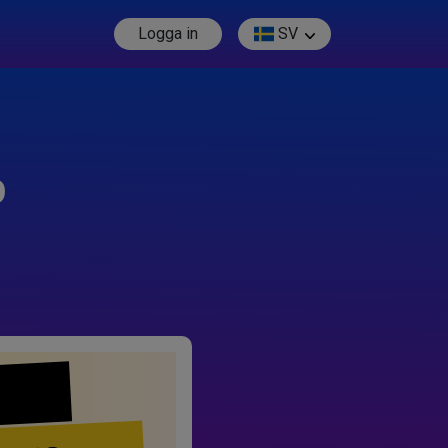
Logga in
SV
p