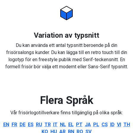
Variation av typsnitt
Du kan använda ett antal typsnitt beroende på din
frisörsalongs kunder. Du kan lägga till en retro touch till din
logotyp för en freestyle publik med Serif-teckensnitt. En
formell frisör bör välja ett modernt eller Sans-Serif typsnitt.
Flera Språk
Vår frisörlogotillverkare finns tillgänglig på olika språk:
EN
FR
DE
ES
RU
TR
IT
NL
EL
PT
JA
PL
CS
ID
VI
TH
KO
HU
AR
BN
RO
SV