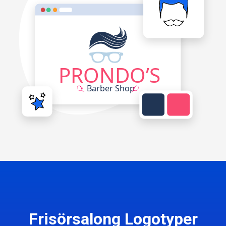
Frisörsalong Logotyper