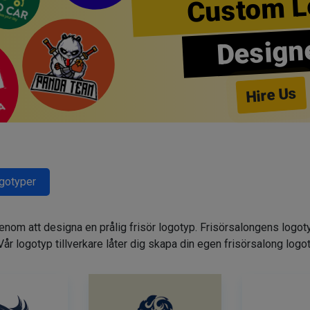
Custom L
Design
Hire Us
ogotyper
genom att designa en prålig frisör logotyp. Frisörsalongens logot
. Vår logotyp tillverkare låter dig skapa din egen frisörsalong logo