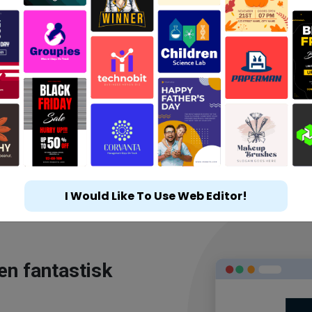
I Would Like To Use Web Editor!
en fantastisk