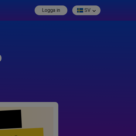
Logga in
SV
p