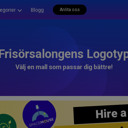
egorier
Blogg
Anlita oss
Frisörsalongens Logoty
Välj en mall som passar dig bättre!
Hire a