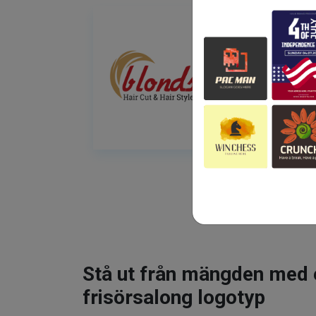
Stå ut från mängden med 
frisörsalong logotyp