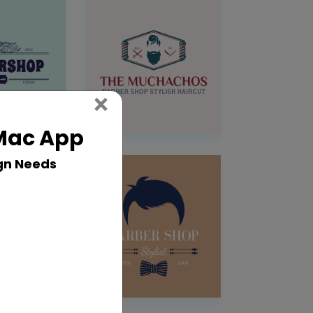
Close
×
 Mac App
gn Needs