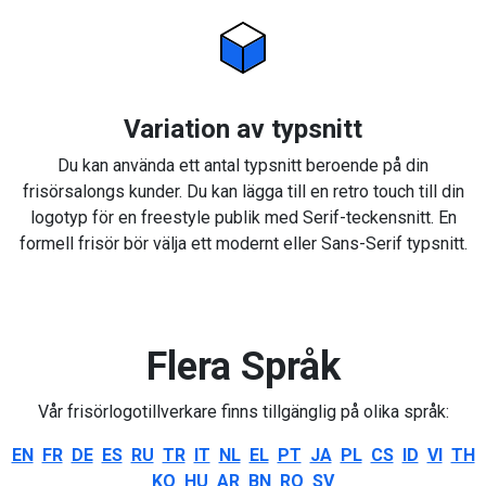
Variation av typsnitt
Du kan använda ett antal typsnitt beroende på din
frisörsalongs kunder. Du kan lägga till en retro touch till din
logotyp för en freestyle publik med Serif-teckensnitt. En
formell frisör bör välja ett modernt eller Sans-Serif typsnitt.
Flera Språk
Vår frisörlogotillverkare finns tillgänglig på olika språk:
EN
FR
DE
ES
RU
TR
IT
NL
EL
PT
JA
PL
CS
ID
VI
TH
KO
HU
AR
BN
RO
SV