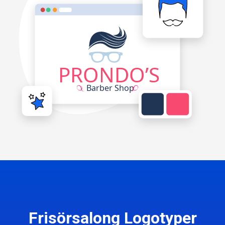
Frisörsalong Logotyper