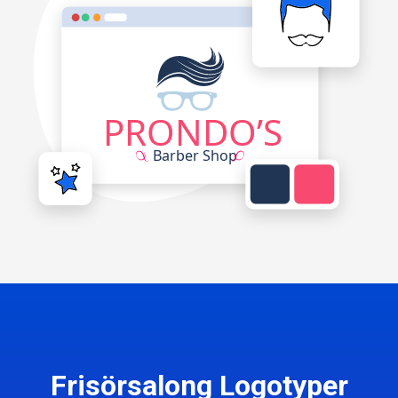
Frisörsalong Logotyper