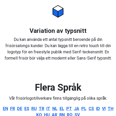
Variation av typsnitt
Du kan använda ett antal typsnitt beroende på din
frisörsalongs kunder. Du kan lägga till en retro touch till din
logotyp för en freestyle publik med Serif-teckensnitt. En
formell frisör bör välja ett modernt eller Sans-Serif typsnitt.
Flera Språk
Vår frisörlogotillverkare finns tillgänglig på olika språk:
EN
FR
DE
ES
RU
TR
IT
NL
EL
PT
JA
PL
CS
ID
VI
TH
KO
HU
AR
BN
RO
SV