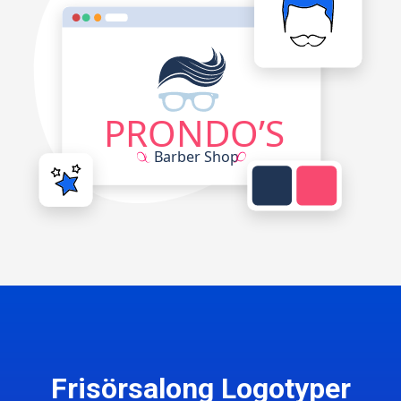
Frisörsalong Logotyper