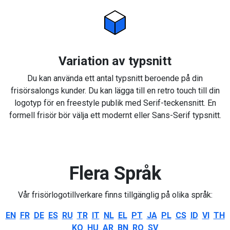
Variation av typsnitt
Du kan använda ett antal typsnitt beroende på din
frisörsalongs kunder. Du kan lägga till en retro touch till din
logotyp för en freestyle publik med Serif-teckensnitt. En
formell frisör bör välja ett modernt eller Sans-Serif typsnitt.
Flera Språk
Vår frisörlogotillverkare finns tillgänglig på olika språk:
EN
FR
DE
ES
RU
TR
IT
NL
EL
PT
JA
PL
CS
ID
VI
TH
KO
HU
AR
BN
RO
SV