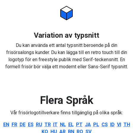
Variation av typsnitt
Du kan använda ett antal typsnitt beroende på din
frisörsalongs kunder. Du kan lägga till en retro touch till din
logotyp för en freestyle publik med Serif-teckensnitt. En
formell frisör bör välja ett modernt eller Sans-Serif typsnitt.
Flera Språk
Vår frisörlogotillverkare finns tillgänglig på olika språk:
EN
FR
DE
ES
RU
TR
IT
NL
EL
PT
JA
PL
CS
ID
VI
TH
KO
HU
AR
BN
RO
SV