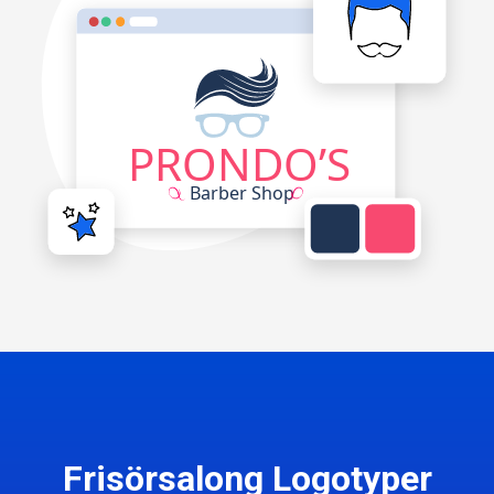
Frisörsalong Logotyper