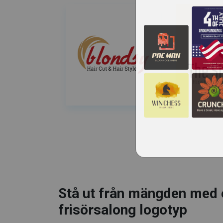
Stå ut från mängden med 
frisörsalong logotyp