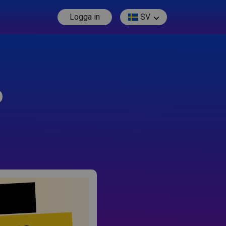
Logga in
SV
p