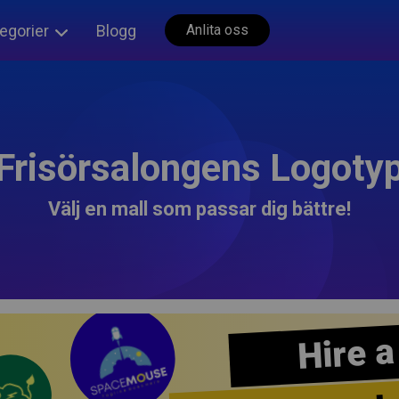
egorier
Blogg
Anlita oss
Frisörsalongens Logoty
Välj en mall som passar dig bättre!
Hire a