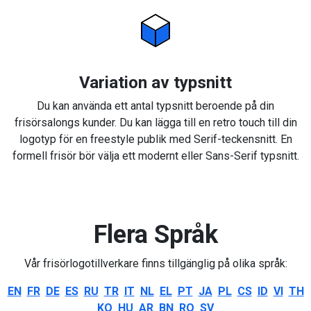
Variation av typsnitt
Du kan använda ett antal typsnitt beroende på din
frisörsalongs kunder. Du kan lägga till en retro touch till din
logotyp för en freestyle publik med Serif-teckensnitt. En
formell frisör bör välja ett modernt eller Sans-Serif typsnitt.
Flera Språk
Vår frisörlogotillverkare finns tillgänglig på olika språk:
EN
FR
DE
ES
RU
TR
IT
NL
EL
PT
JA
PL
CS
ID
VI
TH
KO
HU
AR
BN
RO
SV