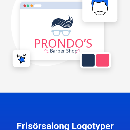
Frisörsalong Logotyper