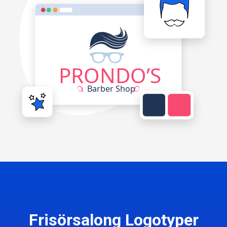
Frisörsalong Logotyper