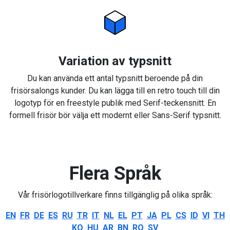
Variation av typsnitt
Du kan använda ett antal typsnitt beroende på din
frisörsalongs kunder. Du kan lägga till en retro touch till din
logotyp för en freestyle publik med Serif-teckensnitt. En
formell frisör bör välja ett modernt eller Sans-Serif typsnitt.
Flera Språk
Vår frisörlogotillverkare finns tillgänglig på olika språk:
EN
FR
DE
ES
RU
TR
IT
NL
EL
PT
JA
PL
CS
ID
VI
TH
KO
HU
AR
BN
RO
SV