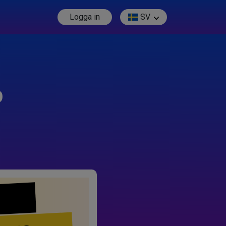
Logga in
SV
p