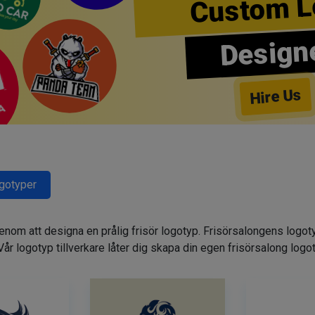
Custom L
Design
Hire Us
ogotyper
genom att designa en prålig frisör logotyp. Frisörsalongens logot
. Vår logotyp tillverkare låter dig skapa din egen frisörsalong logo