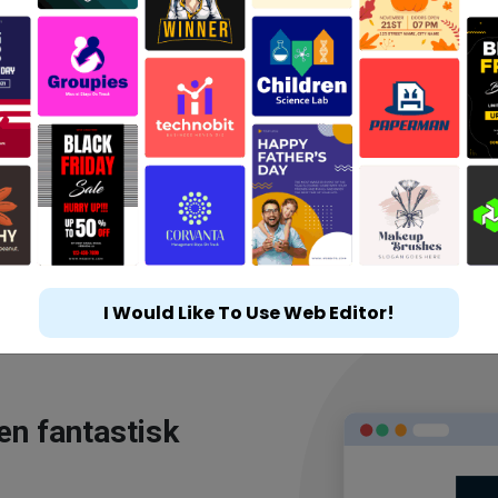
I Would Like To Use Web Editor!
en fantastisk