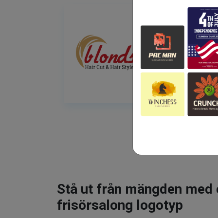
Stå ut från mängden med 
frisörsalong logotyp