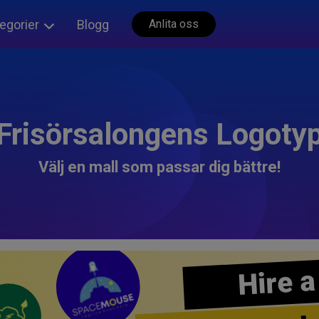
egorier
Blogg
Anlita oss
Frisörsalongens Logoty
Välj en mall som passar dig bättre!
Hire a