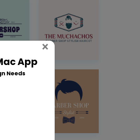
Close
×
 Mac App
gn Needs