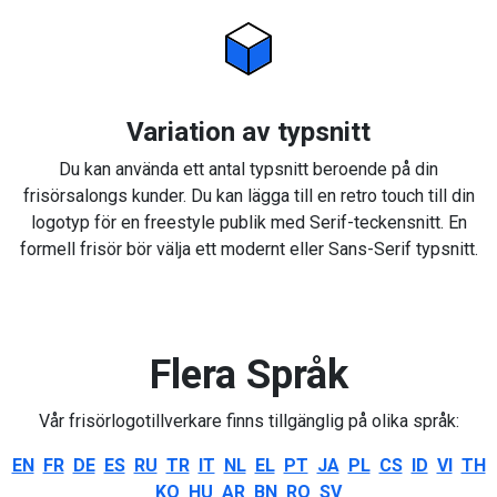
Variation av typsnitt
Du kan använda ett antal typsnitt beroende på din
frisörsalongs kunder. Du kan lägga till en retro touch till din
logotyp för en freestyle publik med Serif-teckensnitt. En
formell frisör bör välja ett modernt eller Sans-Serif typsnitt.
Flera Språk
Vår frisörlogotillverkare finns tillgänglig på olika språk:
EN
FR
DE
ES
RU
TR
IT
NL
EL
PT
JA
PL
CS
ID
VI
TH
KO
HU
AR
BN
RO
SV