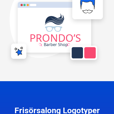
Frisörsalong Logotyper