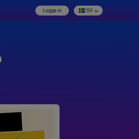
Logga in
SV
p