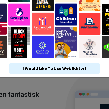
I Would Like To Use Web Editor!
en fantastisk