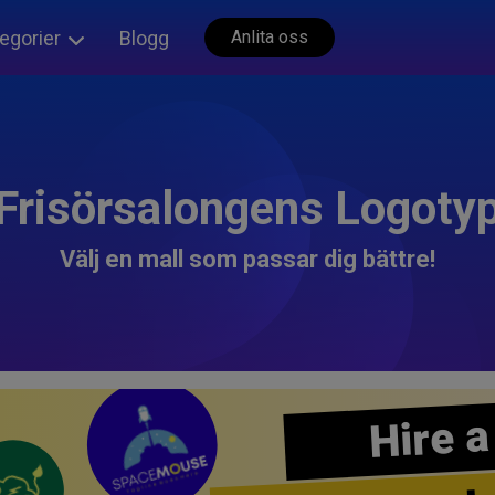
egorier
Blogg
Anlita oss
Frisörsalongens Logoty
Välj en mall som passar dig bättre!
Hire a