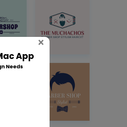
Close
×
 Mac App
gn Needs