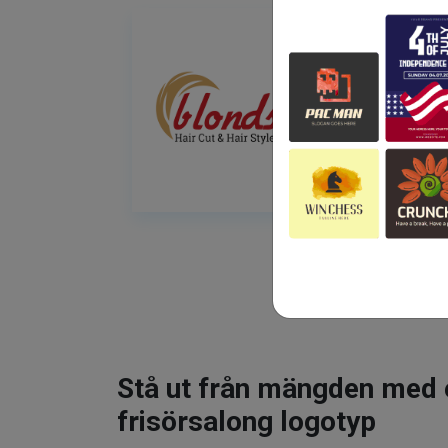
Stå ut från mängden med 
frisörsalong logotyp