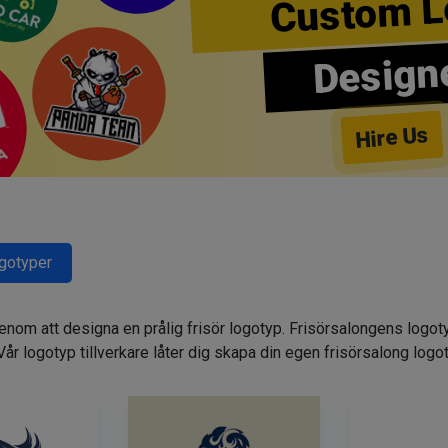
Custom L
Design
Hire Us
ogotyper
genom att designa en prålig frisör logotyp. Frisörsalongens logot
. Vår logotyp tillverkare låter dig skapa din egen frisörsalong logo