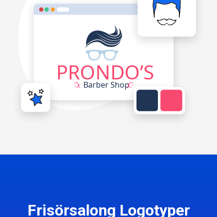
Frisörsalong Logotyper