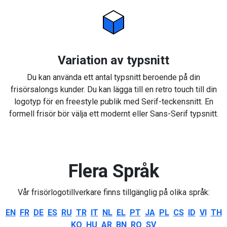
Variation av typsnitt
Du kan använda ett antal typsnitt beroende på din
frisörsalongs kunder. Du kan lägga till en retro touch till din
logotyp för en freestyle publik med Serif-teckensnitt. En
formell frisör bör välja ett modernt eller Sans-Serif typsnitt.
Flera Språk
Vår frisörlogotillverkare finns tillgänglig på olika språk:
EN
FR
DE
ES
RU
TR
IT
NL
EL
PT
JA
PL
CS
ID
VI
TH
KO
HU
AR
BN
RO
SV