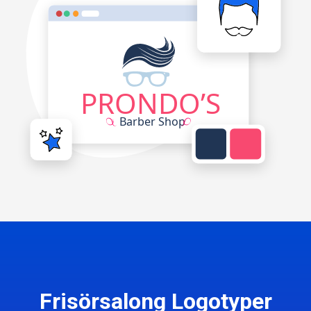
Frisörsalong Logotyper