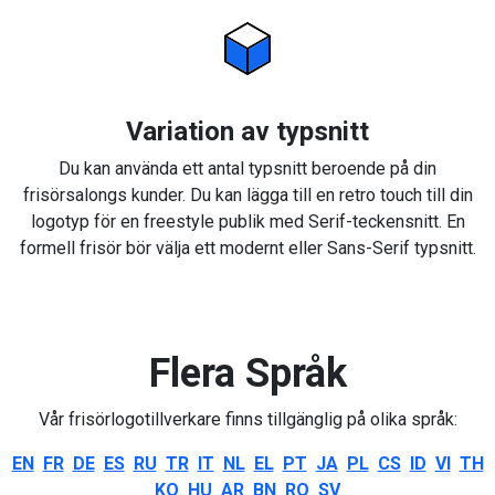
Variation av typsnitt
Du kan använda ett antal typsnitt beroende på din
frisörsalongs kunder. Du kan lägga till en retro touch till din
logotyp för en freestyle publik med Serif-teckensnitt. En
formell frisör bör välja ett modernt eller Sans-Serif typsnitt.
Flera Språk
Vår frisörlogotillverkare finns tillgänglig på olika språk:
EN
FR
DE
ES
RU
TR
IT
NL
EL
PT
JA
PL
CS
ID
VI
TH
KO
HU
AR
BN
RO
SV