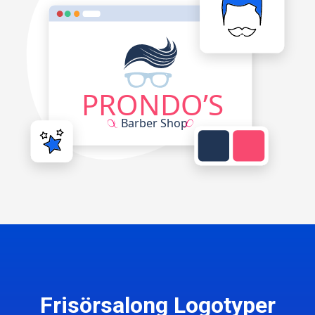
Frisörsalong Logotyper