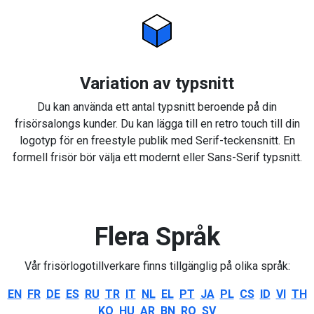
Variation av typsnitt
Du kan använda ett antal typsnitt beroende på din
frisörsalongs kunder. Du kan lägga till en retro touch till din
logotyp för en freestyle publik med Serif-teckensnitt. En
formell frisör bör välja ett modernt eller Sans-Serif typsnitt.
Flera Språk
Vår frisörlogotillverkare finns tillgänglig på olika språk:
EN
FR
DE
ES
RU
TR
IT
NL
EL
PT
JA
PL
CS
ID
VI
TH
KO
HU
AR
BN
RO
SV