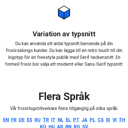
Variation av typsnitt
Du kan använda ett antal typsnitt beroende på din
frisörsalongs kunder. Du kan lägga till en retro touch till din
logotyp för en freestyle publik med Serif-teckensnitt. En
formell frisör bör välja ett modernt eller Sans-Serif typsnitt.
Flera Språk
Vår frisörlogotillverkare finns tillgänglig på olika språk:
EN
FR
DE
ES
RU
TR
IT
NL
EL
PT
JA
PL
CS
ID
VI
TH
KO
HU
AR
BN
RO
SV