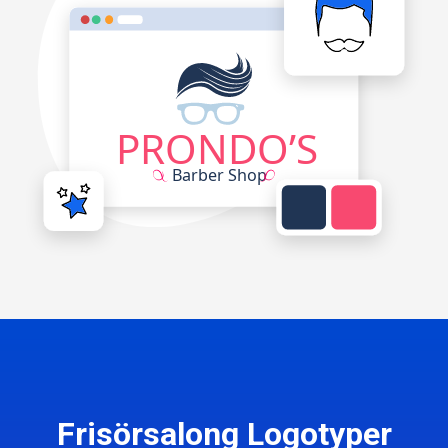
Frisörsalong Logotyper