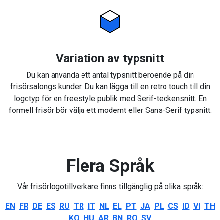
Variation av typsnitt
Du kan använda ett antal typsnitt beroende på din
frisörsalongs kunder. Du kan lägga till en retro touch till din
logotyp för en freestyle publik med Serif-teckensnitt. En
formell frisör bör välja ett modernt eller Sans-Serif typsnitt.
Flera Språk
Vår frisörlogotillverkare finns tillgänglig på olika språk:
EN
FR
DE
ES
RU
TR
IT
NL
EL
PT
JA
PL
CS
ID
VI
TH
KO
HU
AR
BN
RO
SV