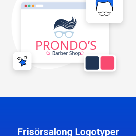
Frisörsalong Logotyper