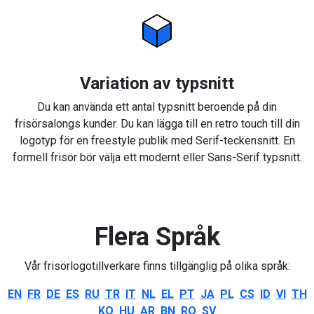
Variation av typsnitt
Du kan använda ett antal typsnitt beroende på din
frisörsalongs kunder. Du kan lägga till en retro touch till din
logotyp för en freestyle publik med Serif-teckensnitt. En
formell frisör bör välja ett modernt eller Sans-Serif typsnitt.
Flera Språk
Vår frisörlogotillverkare finns tillgänglig på olika språk:
EN
FR
DE
ES
RU
TR
IT
NL
EL
PT
JA
PL
CS
ID
VI
TH
KO
HU
AR
BN
RO
SV