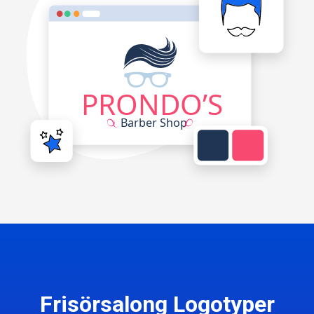
Frisörsalong Logotyper