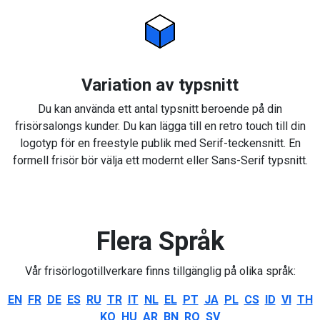
Variation av typsnitt
Du kan använda ett antal typsnitt beroende på din
frisörsalongs kunder. Du kan lägga till en retro touch till din
logotyp för en freestyle publik med Serif-teckensnitt. En
formell frisör bör välja ett modernt eller Sans-Serif typsnitt.
Flera Språk
Vår frisörlogotillverkare finns tillgänglig på olika språk:
EN
FR
DE
ES
RU
TR
IT
NL
EL
PT
JA
PL
CS
ID
VI
TH
KO
HU
AR
BN
RO
SV