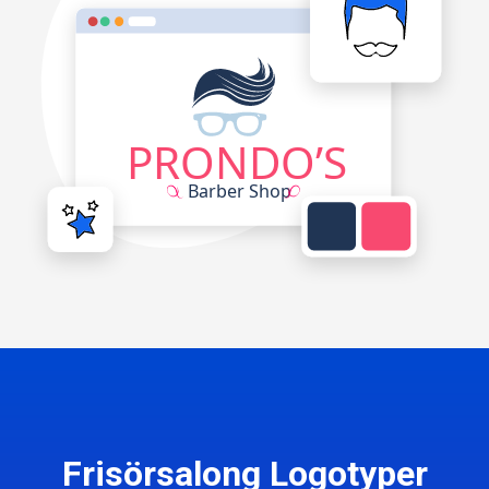
Frisörsalong Logotyper