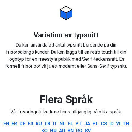
Variation av typsnitt
Du kan använda ett antal typsnitt beroende på din
frisörsalongs kunder. Du kan lägga till en retro touch till din
logotyp för en freestyle publik med Serif-teckensnitt. En
formell frisör bör välja ett modernt eller Sans-Serif typsnitt.
Flera Språk
Vår frisörlogotillverkare finns tillgänglig på olika språk:
EN
FR
DE
ES
RU
TR
IT
NL
EL
PT
JA
PL
CS
ID
VI
TH
KO
HU
AR
BN
RO
SV