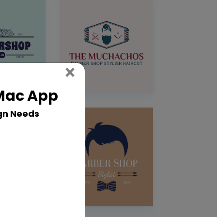
Close
×
 Mac App
gn Needs