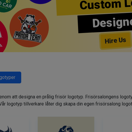
Custom L
Design
Hire Us
ogotyper
genom att designa en prålig frisör logotyp. Frisörsalongens logot
. Vår logotyp tillverkare låter dig skapa din egen frisörsalong logo