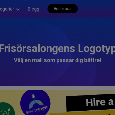
egorier
Blogg
Anlita oss
Frisörsalongens Logoty
Välj en mall som passar dig bättre!
Hire a