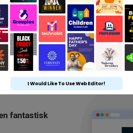
I Would Like To Use Web Editor!
en fantastisk