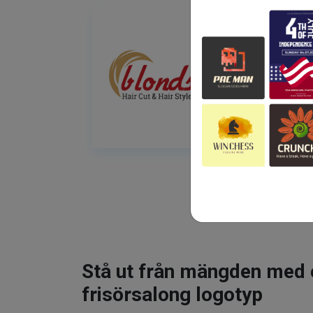
Stå ut från mängden med 
frisörsalong logotyp