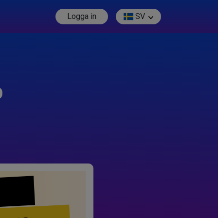
Logga in
SV
p