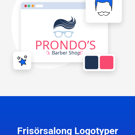
Frisörsalong Logotyper