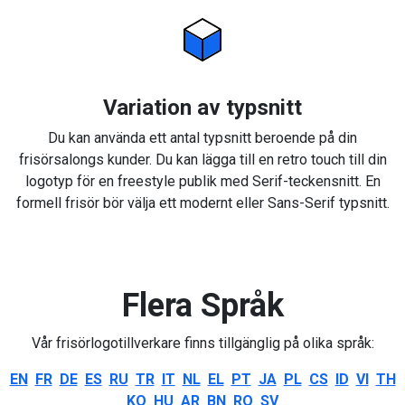
Variation av typsnitt
Du kan använda ett antal typsnitt beroende på din
frisörsalongs kunder. Du kan lägga till en retro touch till din
logotyp för en freestyle publik med Serif-teckensnitt. En
formell frisör bör välja ett modernt eller Sans-Serif typsnitt.
Flera Språk
Vår frisörlogotillverkare finns tillgänglig på olika språk:
EN
FR
DE
ES
RU
TR
IT
NL
EL
PT
JA
PL
CS
ID
VI
TH
KO
HU
AR
BN
RO
SV