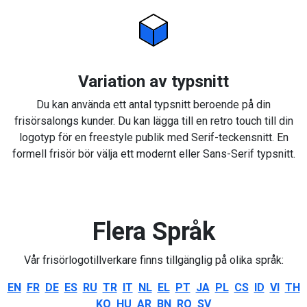
Variation av typsnitt
Du kan använda ett antal typsnitt beroende på din
frisörsalongs kunder. Du kan lägga till en retro touch till din
logotyp för en freestyle publik med Serif-teckensnitt. En
formell frisör bör välja ett modernt eller Sans-Serif typsnitt.
Flera Språk
Vår frisörlogotillverkare finns tillgänglig på olika språk:
EN
FR
DE
ES
RU
TR
IT
NL
EL
PT
JA
PL
CS
ID
VI
TH
KO
HU
AR
BN
RO
SV