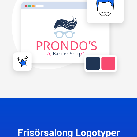
Frisörsalong Logotyper