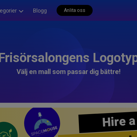
egorier
Blogg
Anlita oss
Frisörsalongens Logoty
Välj en mall som passar dig bättre!
Hire a