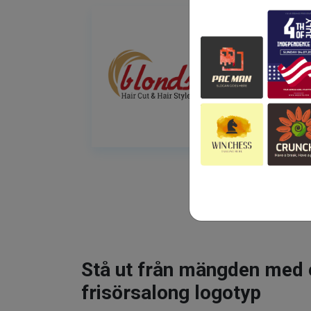
Stå ut från mängden med 
frisörsalong logotyp