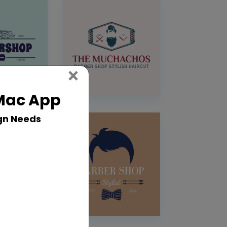
Close
×
 Mac App
gn Needs