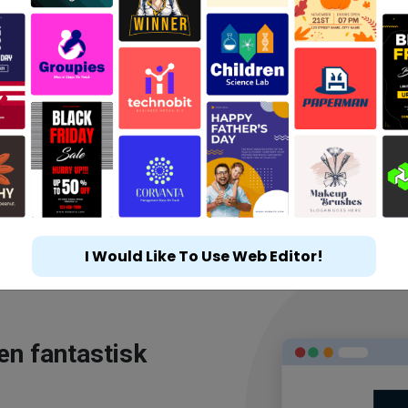
I Would Like To Use Web Editor!
en fantastisk