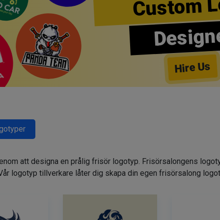
Custom L
Design
Hire Us
ogotyper
genom att designa en prålig frisör logotyp. Frisörsalongens logot
. Vår logotyp tillverkare låter dig skapa din egen frisörsalong logo