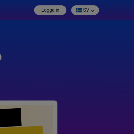
Logga in
SV
p