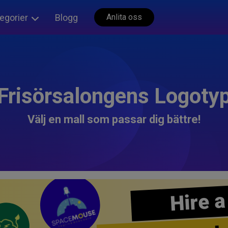
egorier
Blogg
Anlita oss
Frisörsalongens Logoty
Välj en mall som passar dig bättre!
Hire a