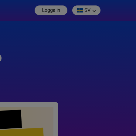
Logga in
SV
p