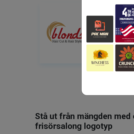
Stå ut från mängden med 
frisörsalong logotyp