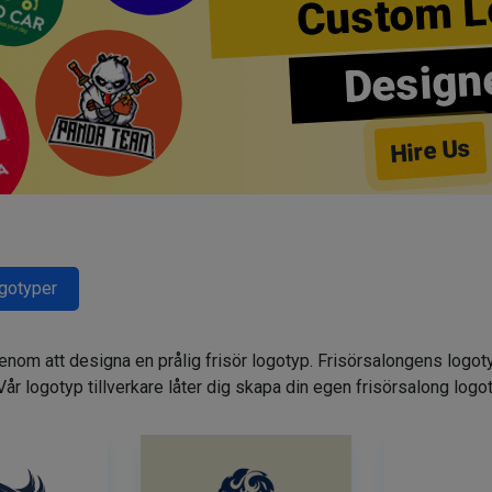
Custom L
Design
Hire Us
ogotyper
genom att designa en prålig frisör logotyp. Frisörsalongens logot
. Vår logotyp tillverkare låter dig skapa din egen frisörsalong logo