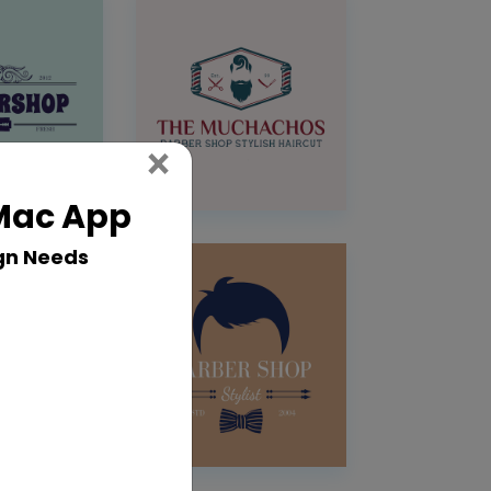
Close
×
 Mac App
gn Needs