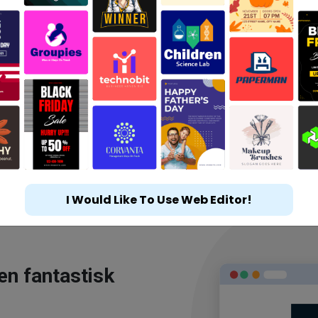
I Would Like To Use Web Editor!
en fantastisk