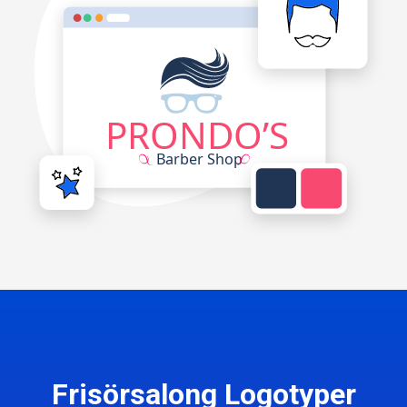
Frisörsalong Logotyper