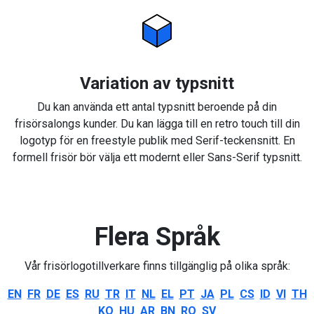
Variation av typsnitt
Du kan använda ett antal typsnitt beroende på din
frisörsalongs kunder. Du kan lägga till en retro touch till din
logotyp för en freestyle publik med Serif-teckensnitt. En
formell frisör bör välja ett modernt eller Sans-Serif typsnitt.
Flera Språk
Vår frisörlogotillverkare finns tillgänglig på olika språk:
EN
FR
DE
ES
RU
TR
IT
NL
EL
PT
JA
PL
CS
ID
VI
TH
KO
HU
AR
BN
RO
SV