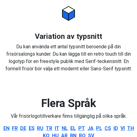
Variation av typsnitt
Du kan använda ett antal typsnitt beroende på din
frisörsalongs kunder. Du kan lägga till en retro touch till din
logotyp för en freestyle publik med Serif-teckensnitt. En
formell frisör bör välja ett modernt eller Sans-Serif typsnitt.
Flera Språk
Vår frisörlogotillverkare finns tillgänglig på olika språk:
EN
FR
DE
ES
RU
TR
IT
NL
EL
PT
JA
PL
CS
ID
VI
TH
KO
HU
AR
BN
RO
SV