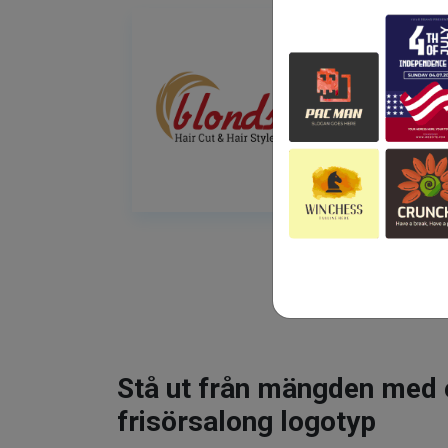
Stå ut från mängden med 
frisörsalong logotyp