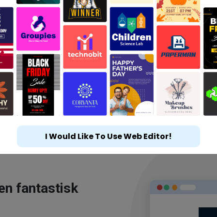
I Would Like To Use Web Editor!
en fantastisk