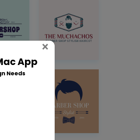
Close
×
 Mac App
gn Needs