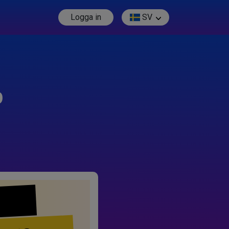
Logga in
SV
p