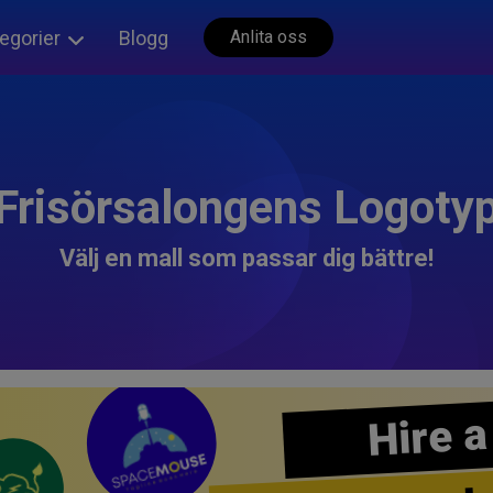
egorier
Blogg
Anlita oss
Frisörsalongens Logoty
Välj en mall som passar dig bättre!
Hire a