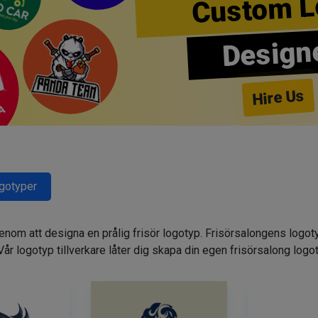
Custom L
Design
Hire Us
ogotyper
genom att designa en prålig frisör logotyp. Frisörsalongens logot
. Vår logotyp tillverkare låter dig skapa din egen frisörsalong logo