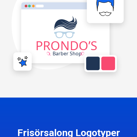
Frisörsalong Logotyper