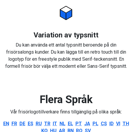
Variation av typsnitt
Du kan använda ett antal typsnitt beroende på din
frisörsalongs kunder. Du kan lägga till en retro touch till din
logotyp för en freestyle publik med Serif-teckensnitt. En
formell frisör bör välja ett modernt eller Sans-Serif typsnitt.
Flera Språk
Vår frisörlogotillverkare finns tillgänglig på olika språk:
EN
FR
DE
ES
RU
TR
IT
NL
EL
PT
JA
PL
CS
ID
VI
TH
KO
HU
AR
BN
RO
SV