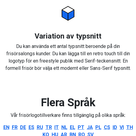
Variation av typsnitt
Du kan använda ett antal typsnitt beroende på din
frisörsalongs kunder. Du kan lägga till en retro touch till din
logotyp för en freestyle publik med Serif-teckensnitt. En
formell frisör bör välja ett modernt eller Sans-Serif typsnitt.
Flera Språk
Vår frisörlogotillverkare finns tillgänglig på olika språk:
EN
FR
DE
ES
RU
TR
IT
NL
EL
PT
JA
PL
CS
ID
VI
TH
KO
HU
AR
BN
RO
SV