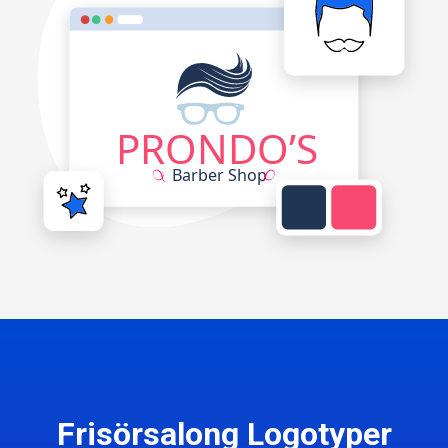
Frisörsalong Logotyper