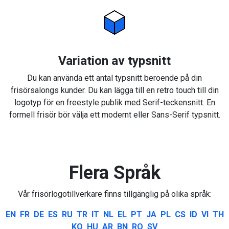
Variation av typsnitt
Du kan använda ett antal typsnitt beroende på din
frisörsalongs kunder. Du kan lägga till en retro touch till din
logotyp för en freestyle publik med Serif-teckensnitt. En
formell frisör bör välja ett modernt eller Sans-Serif typsnitt.
Flera Språk
Vår frisörlogotillverkare finns tillgänglig på olika språk:
EN
FR
DE
ES
RU
TR
IT
NL
EL
PT
JA
PL
CS
ID
VI
TH
KO
HU
AR
BN
RO
SV