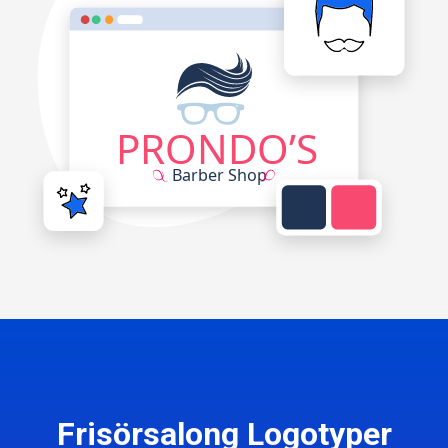
Frisörsalong Logotyper