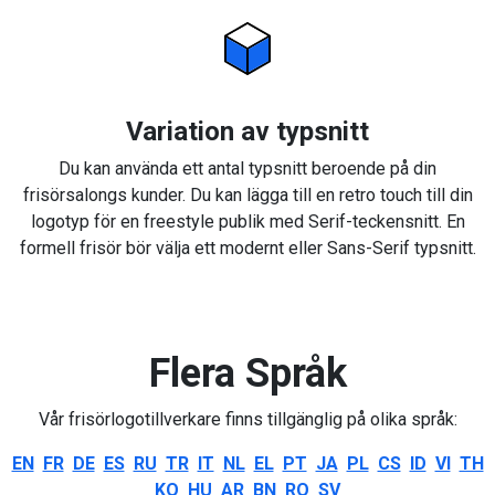
Variation av typsnitt
Du kan använda ett antal typsnitt beroende på din
frisörsalongs kunder. Du kan lägga till en retro touch till din
logotyp för en freestyle publik med Serif-teckensnitt. En
formell frisör bör välja ett modernt eller Sans-Serif typsnitt.
Flera Språk
Vår frisörlogotillverkare finns tillgänglig på olika språk:
EN
FR
DE
ES
RU
TR
IT
NL
EL
PT
JA
PL
CS
ID
VI
TH
KO
HU
AR
BN
RO
SV