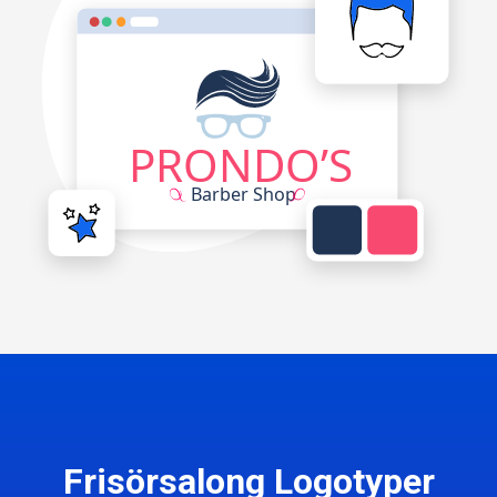
Frisörsalong Logotyper