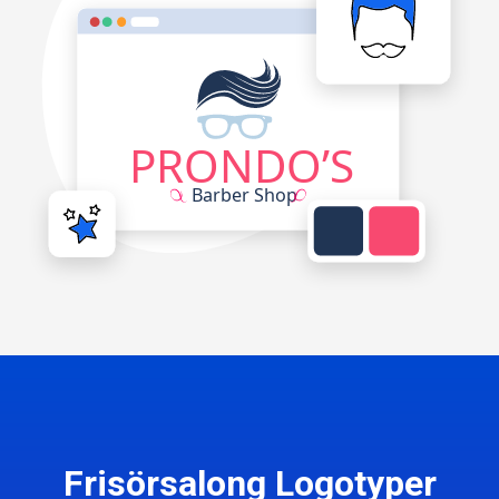
Frisörsalong Logotyper