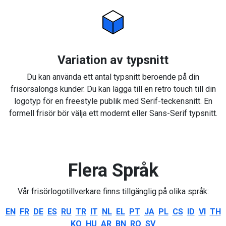
Variation av typsnitt
Du kan använda ett antal typsnitt beroende på din
frisörsalongs kunder. Du kan lägga till en retro touch till din
logotyp för en freestyle publik med Serif-teckensnitt. En
formell frisör bör välja ett modernt eller Sans-Serif typsnitt.
Flera Språk
Vår frisörlogotillverkare finns tillgänglig på olika språk:
EN
FR
DE
ES
RU
TR
IT
NL
EL
PT
JA
PL
CS
ID
VI
TH
KO
HU
AR
BN
RO
SV