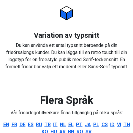
Variation av typsnitt
Du kan använda ett antal typsnitt beroende på din
frisörsalongs kunder. Du kan lägga till en retro touch till din
logotyp för en freestyle publik med Serif-teckensnitt. En
formell frisör bör välja ett modernt eller Sans-Serif typsnitt.
Flera Språk
Vår frisörlogotillverkare finns tillgänglig på olika språk:
EN
FR
DE
ES
RU
TR
IT
NL
EL
PT
JA
PL
CS
ID
VI
TH
KO
HU
AR
BN
RO
SV