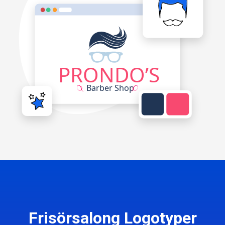
Frisörsalong Logotyper