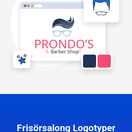
Frisörsalong Logotyper