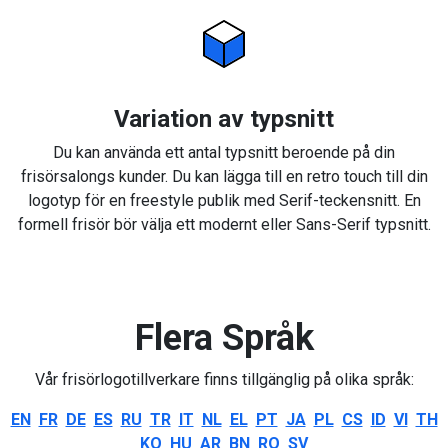
Variation av typsnitt
Du kan använda ett antal typsnitt beroende på din
frisörsalongs kunder. Du kan lägga till en retro touch till din
logotyp för en freestyle publik med Serif-teckensnitt. En
formell frisör bör välja ett modernt eller Sans-Serif typsnitt.
Flera Språk
Vår frisörlogotillverkare finns tillgänglig på olika språk:
EN
FR
DE
ES
RU
TR
IT
NL
EL
PT
JA
PL
CS
ID
VI
TH
KO
HU
AR
BN
RO
SV