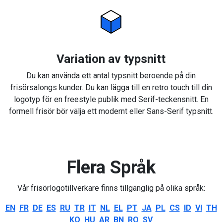
Variation av typsnitt
Du kan använda ett antal typsnitt beroende på din
frisörsalongs kunder. Du kan lägga till en retro touch till din
logotyp för en freestyle publik med Serif-teckensnitt. En
formell frisör bör välja ett modernt eller Sans-Serif typsnitt.
Flera Språk
Vår frisörlogotillverkare finns tillgänglig på olika språk:
EN
FR
DE
ES
RU
TR
IT
NL
EL
PT
JA
PL
CS
ID
VI
TH
KO
HU
AR
BN
RO
SV