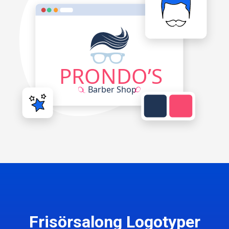
Frisörsalong Logotyper