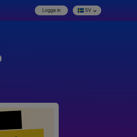
Logga in
SV
p