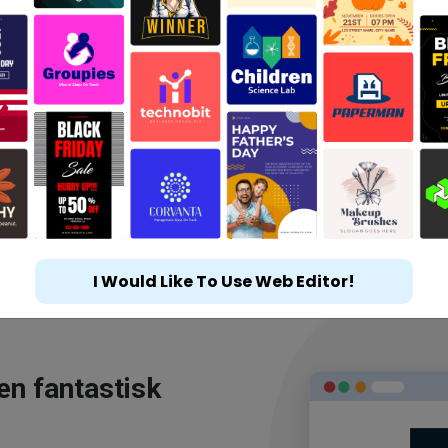
I Would Like To Use Web Editor!
en fantastisk