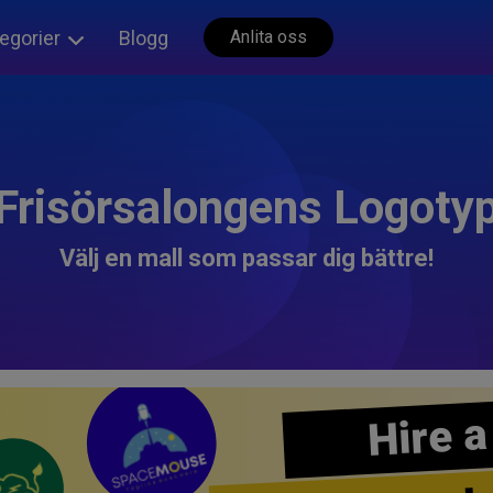
egorier
Blogg
Anlita oss
Frisörsalongens Logoty
Välj en mall som passar dig bättre!
Hire a