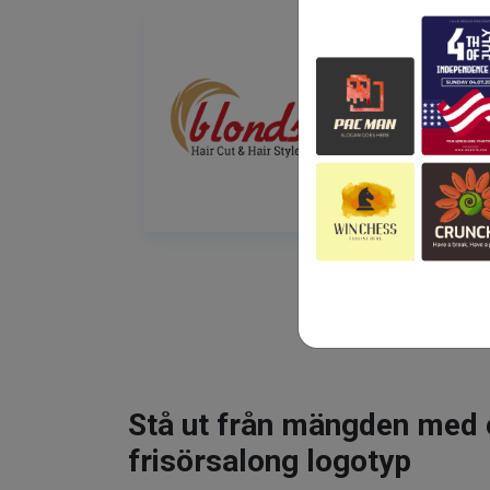
Stå ut från mängden med 
frisörsalong logotyp