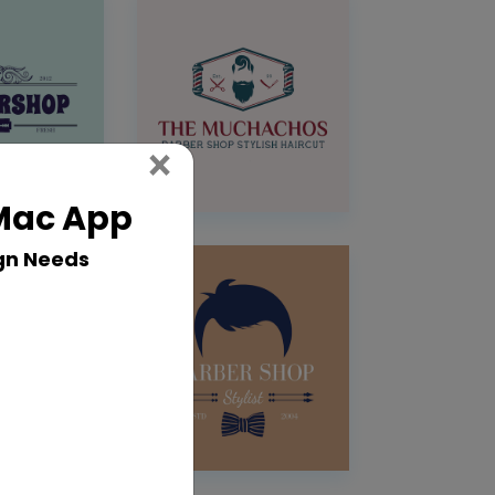
Close
×
 Mac App
gn Needs