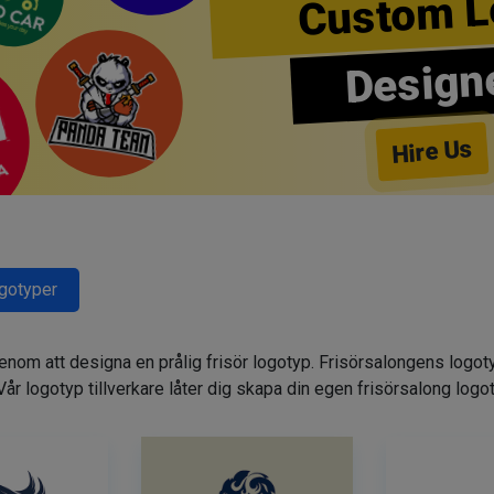
Custom L
Design
Hire Us
ogotyper
genom att designa en prålig frisör logotyp. Frisörsalongens logot
. Vår logotyp tillverkare låter dig skapa din egen frisörsalong logo