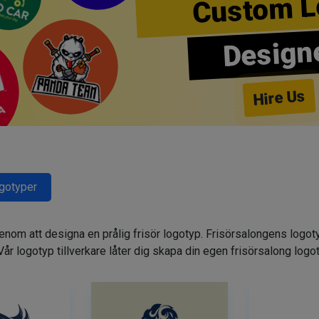
Custom L
Design
Hire Us
ogotyper
genom att designa en prålig frisör logotyp. Frisörsalongens logot
. Vår logotyp tillverkare låter dig skapa din egen frisörsalong logo