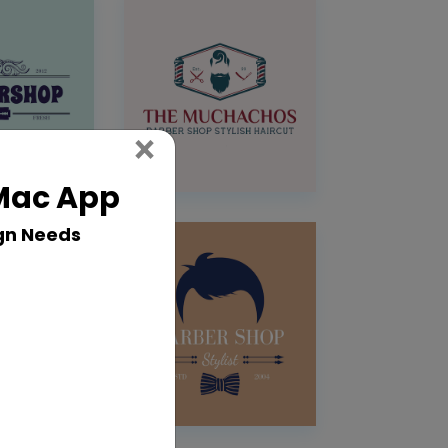
Close
×
 Mac App
gn Needs