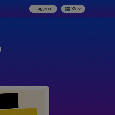
Logga in
SV
p