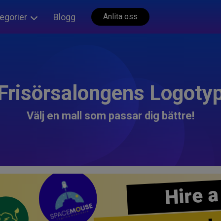
egorier
Blogg
Anlita oss
Frisörsalongens Logoty
Välj en mall som passar dig bättre!
Hire a