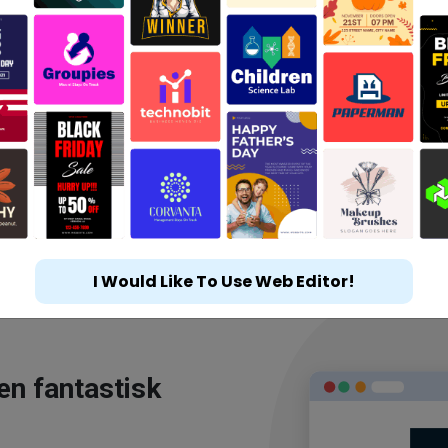
I Would Like To Use Web Editor!
en fantastisk