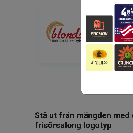
Stå ut från mängden med 
frisörsalong logotyp