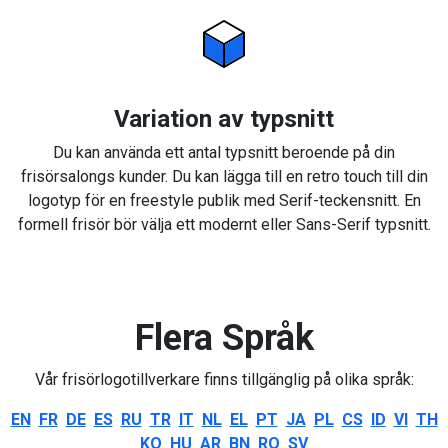
Variation av typsnitt
Du kan använda ett antal typsnitt beroende på din
frisörsalongs kunder. Du kan lägga till en retro touch till din
logotyp för en freestyle publik med Serif-teckensnitt. En
formell frisör bör välja ett modernt eller Sans-Serif typsnitt.
Flera Språk
Vår frisörlogotillverkare finns tillgänglig på olika språk:
EN
FR
DE
ES
RU
TR
IT
NL
EL
PT
JA
PL
CS
ID
VI
TH
KO
HU
AR
BN
RO
SV