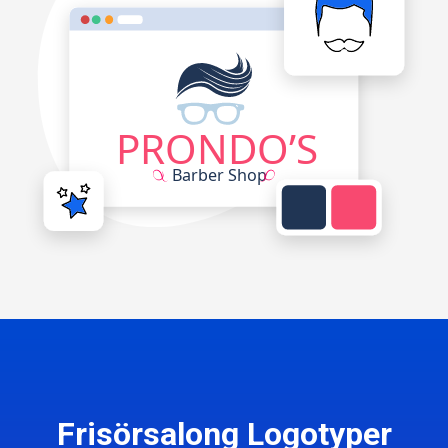
Frisörsalong Logotyper