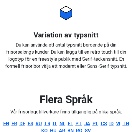
Variation av typsnitt
Du kan använda ett antal typsnitt beroende på din
frisörsalongs kunder. Du kan lägga till en retro touch till din
logotyp för en freestyle publik med Serif-teckensnitt. En
formell frisör bör välja ett modernt eller Sans-Serif typsnitt.
Flera Språk
Vår frisörlogotillverkare finns tillgänglig på olika språk:
EN
FR
DE
ES
RU
TR
IT
NL
EL
PT
JA
PL
CS
ID
VI
TH
KO
HU
AR
BN
RO
SV