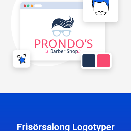
Frisörsalong Logotyper