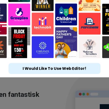
I Would Like To Use Web Editor!
en fantastisk