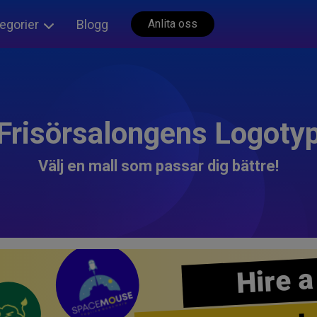
egorier
Blogg
Anlita oss
Frisörsalongens Logoty
Välj en mall som passar dig bättre!
Hire a