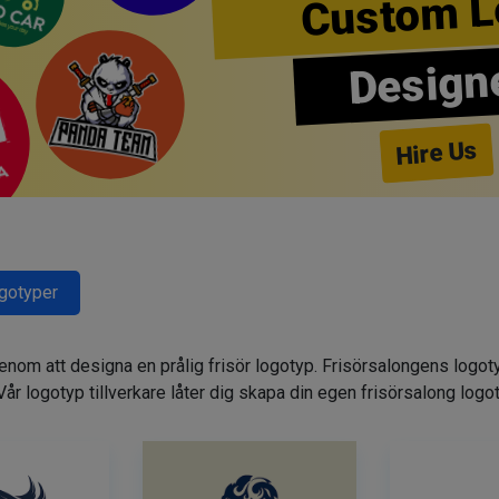
Custom L
Design
Hire Us
ogotyper
genom att designa en prålig frisör logotyp. Frisörsalongens logot
. Vår logotyp tillverkare låter dig skapa din egen frisörsalong logo