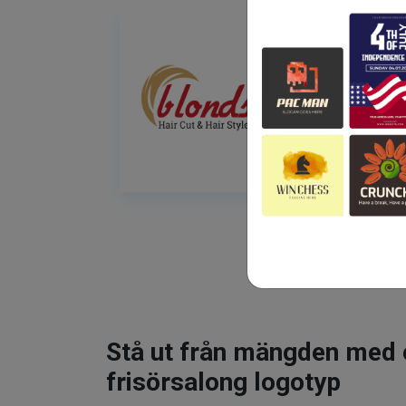
Stå ut från mängden med 
frisörsalong logotyp