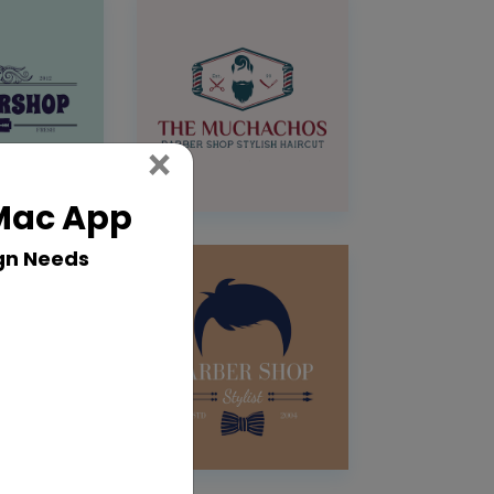
Close
×
 Mac App
gn Needs