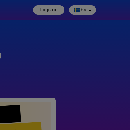
Logga in
SV
p