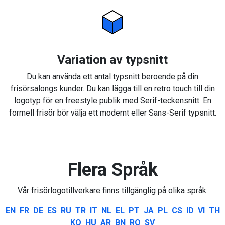
Variation av typsnitt
Du kan använda ett antal typsnitt beroende på din
frisörsalongs kunder. Du kan lägga till en retro touch till din
logotyp för en freestyle publik med Serif-teckensnitt. En
formell frisör bör välja ett modernt eller Sans-Serif typsnitt.
Flera Språk
Vår frisörlogotillverkare finns tillgänglig på olika språk:
EN
FR
DE
ES
RU
TR
IT
NL
EL
PT
JA
PL
CS
ID
VI
TH
KO
HU
AR
BN
RO
SV