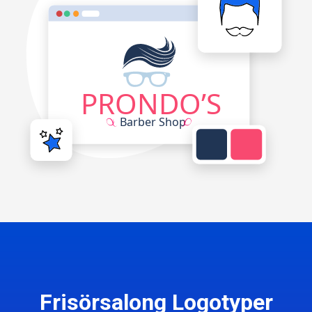
Frisörsalong Logotyper