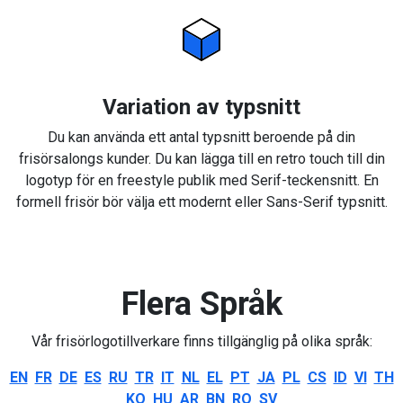
Variation av typsnitt
Du kan använda ett antal typsnitt beroende på din
frisörsalongs kunder. Du kan lägga till en retro touch till din
logotyp för en freestyle publik med Serif-teckensnitt. En
formell frisör bör välja ett modernt eller Sans-Serif typsnitt.
Flera Språk
Vår frisörlogotillverkare finns tillgänglig på olika språk:
EN
FR
DE
ES
RU
TR
IT
NL
EL
PT
JA
PL
CS
ID
VI
TH
KO
HU
AR
BN
RO
SV