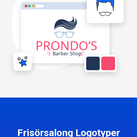
Frisörsalong Logotyper