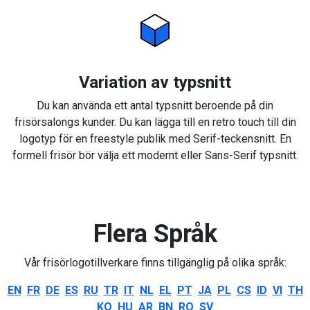
Variation av typsnitt
Du kan använda ett antal typsnitt beroende på din
frisörsalongs kunder. Du kan lägga till en retro touch till din
logotyp för en freestyle publik med Serif-teckensnitt. En
formell frisör bör välja ett modernt eller Sans-Serif typsnitt.
Flera Språk
Vår frisörlogotillverkare finns tillgänglig på olika språk:
EN
FR
DE
ES
RU
TR
IT
NL
EL
PT
JA
PL
CS
ID
VI
TH
KO
HU
AR
BN
RO
SV