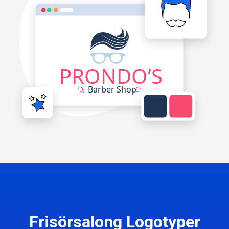
Frisörsalong Logotyper