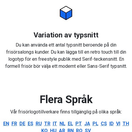
Variation av typsnitt
Du kan använda ett antal typsnitt beroende på din
frisörsalongs kunder. Du kan lägga till en retro touch till din
logotyp för en freestyle publik med Serif-teckensnitt. En
formell frisör bör välja ett modernt eller Sans-Serif typsnitt.
Flera Språk
Vår frisörlogotillverkare finns tillgänglig på olika språk:
EN
FR
DE
ES
RU
TR
IT
NL
EL
PT
JA
PL
CS
ID
VI
TH
KO
HU
AR
BN
RO
SV