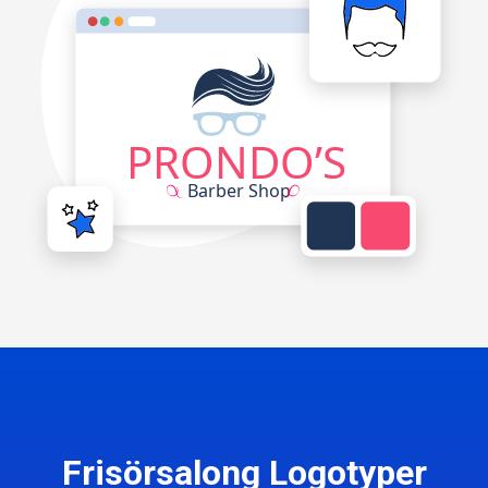
Frisörsalong Logotyper