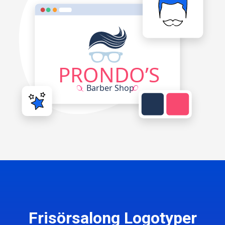
Frisörsalong Logotyper