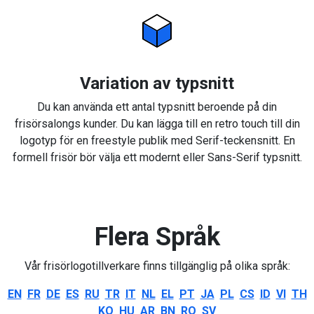
Variation av typsnitt
Du kan använda ett antal typsnitt beroende på din
frisörsalongs kunder. Du kan lägga till en retro touch till din
logotyp för en freestyle publik med Serif-teckensnitt. En
formell frisör bör välja ett modernt eller Sans-Serif typsnitt.
Flera Språk
Vår frisörlogotillverkare finns tillgänglig på olika språk:
EN
FR
DE
ES
RU
TR
IT
NL
EL
PT
JA
PL
CS
ID
VI
TH
KO
HU
AR
BN
RO
SV