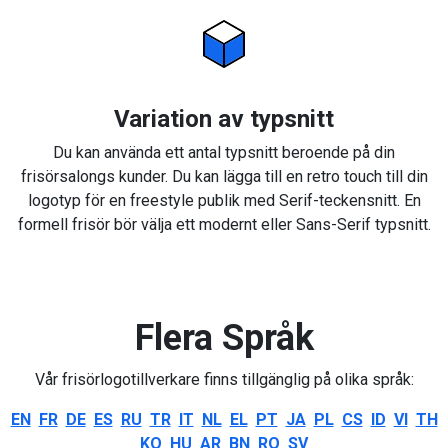
Variation av typsnitt
Du kan använda ett antal typsnitt beroende på din
frisörsalongs kunder. Du kan lägga till en retro touch till din
logotyp för en freestyle publik med Serif-teckensnitt. En
formell frisör bör välja ett modernt eller Sans-Serif typsnitt.
Flera Språk
Vår frisörlogotillverkare finns tillgänglig på olika språk:
EN
FR
DE
ES
RU
TR
IT
NL
EL
PT
JA
PL
CS
ID
VI
TH
KO
HU
AR
BN
RO
SV