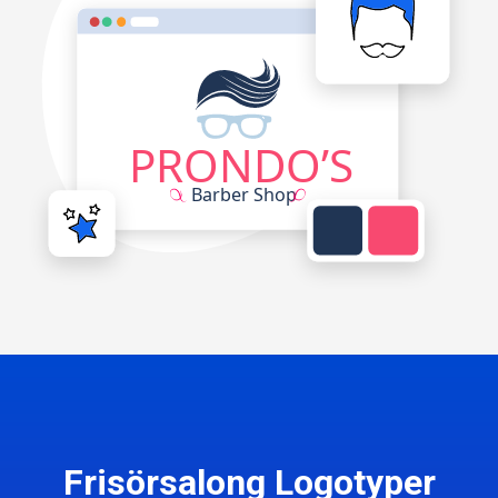
Frisörsalong Logotyper