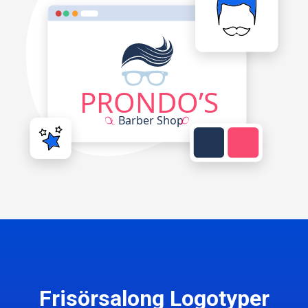
Frisörsalong Logotyper