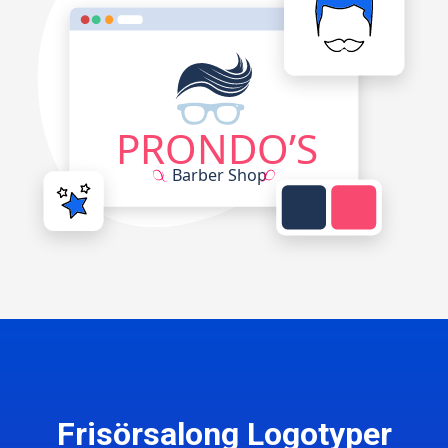
Frisörsalong Logotyper