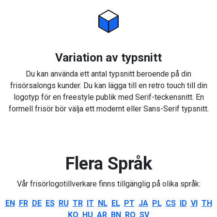
Variation av typsnitt
Du kan använda ett antal typsnitt beroende på din
frisörsalongs kunder. Du kan lägga till en retro touch till din
logotyp för en freestyle publik med Serif-teckensnitt. En
formell frisör bör välja ett modernt eller Sans-Serif typsnitt.
Flera Språk
Vår frisörlogotillverkare finns tillgänglig på olika språk:
EN
FR
DE
ES
RU
TR
IT
NL
EL
PT
JA
PL
CS
ID
VI
TH
KO
HU
AR
BN
RO
SV